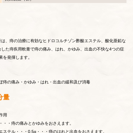
膏は、痔の治療に有効なヒドロコルチゾン酢酸エステル、酸化亜鉛な
合した痔疾用軟膏で痔の痛み、はれ、かゆみ、出血の不快な4つの症
果を発揮します。
ぼ痔の痛み・かゆみ・はれ・出血の緩和及び消毒
分量
作用
g・・・痔の痛みとかゆみをおさえます。
エステル・・・0.5g・・・痔のはれと出血をおさえます。