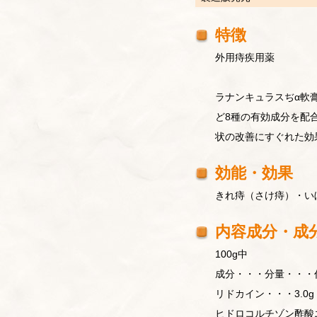
特徴
外用痔疾用薬
ラナンキュラスぢα軟
ど8種の有効成分を配
状の改善にすぐれた効
効能・効果
きれ痔（さけ痔）・い
内容成分・成
100g中
成分・・・分量・・・
リドカイン・・・3.0
ヒドロコルチゾン酢酸