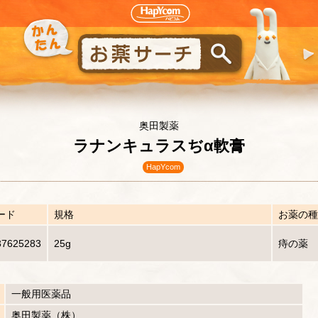
奥田製薬
ラナンキュラスぢα軟膏
HapYcom
ード
規格
お薬の種
37625283
25g
痔の薬
一般用医薬品
奥田製薬（株）