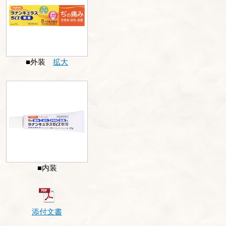
■外装
拡大
■内装
添付文書