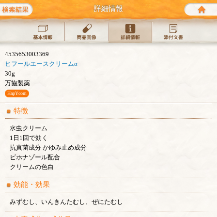
検索結果
詳細情報
基本情報
商品画像
詳細情報
添付
4535653003369
ヒフールエースクリームα
30g
万協製薬
HapYcom
特徴
水虫クリーム
1日1回で効く
抗真菌成分 かゆみ止め成分
ビホナゾール配合
クリームの色白
効能・効果
みずむし、いんきんたむし、ぜにたむし