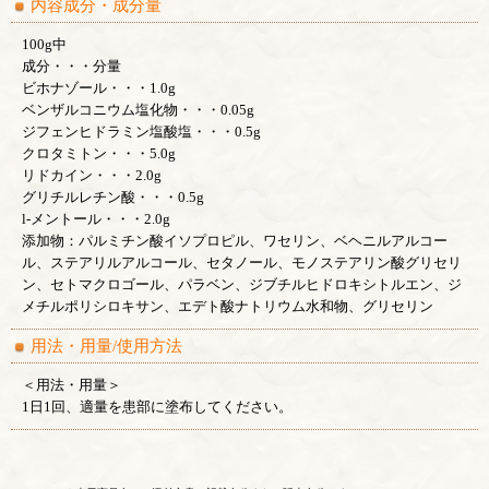
内容成分・成分量
100g中
成分・・・分量
ビホナゾール・・・1.0g
ベンザルコニウム塩化物・・・0.05g
ジフェンヒドラミン塩酸塩・・・0.5g
クロタミトン・・・5.0g
リドカイン・・・2.0g
グリチルレチン酸・・・0.5g
l-メントール・・・2.0g
添加物：パルミチン酸イソプロピル、ワセリン、ベヘニルアルコー
ル、ステアリルアルコール、セタノール、モノステアリン酸グリセリ
ン、セトマクロゴール、パラベン、ジブチルヒドロキシトルエン、ジ
メチルポリシロキサン、エデト酸ナトリウム水和物、グリセリン
用法・用量/使用方法
＜用法・用量＞
1日1回、適量を患部に塗布してください。