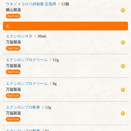
ウオノメコロリ絆創膏 足指用
12個
横山製薬
HapYcom
え
エクシロンＨＤ
30mL
万協製薬
HapYcom
エクシロンプロクリーム
12g
万協製薬
HapYcom
エクシロンプロクリーム
6g
万協製薬
HapYcom
エクシロンプロ軟膏
12g
万協製薬
HapYcom
エクシロンプロ軟膏
6g