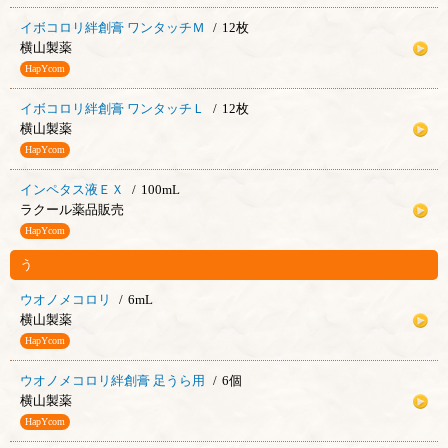
イボコロリ絆創膏 ワンタッチＭ
12枚
横山製薬
HapYcom
イボコロリ絆創膏 ワンタッチＬ
12枚
横山製薬
HapYcom
インペタス液ＥＸ
100mL
ラクール薬品販売
HapYcom
う
ウオノメコロリ
6mL
横山製薬
HapYcom
ウオノメコロリ絆創膏 足うら用
6個
横山製薬
HapYcom