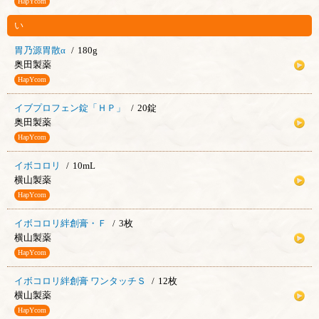
HapYcom
い
胃乃源胃散α
180g
奥田製薬
HapYcom
イブプロフェン錠「ＨＰ」
20錠
奥田製薬
HapYcom
イボコロリ
10mL
横山製薬
HapYcom
イボコロリ絆創膏・Ｆ
3枚
横山製薬
HapYcom
イボコロリ絆創膏 ワンタッチＳ
12枚
横山製薬
HapYcom