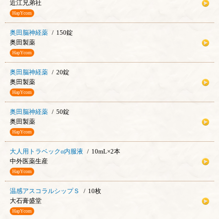
近江兄弟社
HapYcom
奥田脳神経薬
150錠
奥田製薬
HapYcom
奥田脳神経薬
20錠
奥田製薬
HapYcom
奥田脳神経薬
50錠
奥田製薬
HapYcom
大人用トラベックα内服液
10mL×2本
中外医薬生産
HapYcom
温感アスコラルシップＳ
10枚
大石膏盛堂
HapYcom