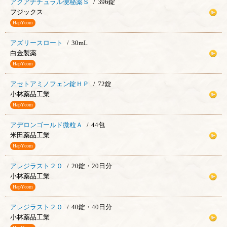
アクアナチュラル便秘薬Ｓ
396錠
フジックス
HapYcom
アズリースロート
30mL
白金製薬
HapYcom
アセトアミノフェン錠ＨＰ
72錠
小林薬品工業
HapYcom
アデロンゴールド微粒Ａ
44包
米田薬品工業
HapYcom
アレジラスト２０
20錠・20日分
小林薬品工業
HapYcom
アレジラスト２０
40錠・40日分
小林薬品工業