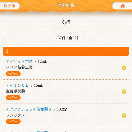
もどる
検索結果
あ行
1～37件 / 全37件
あ
アイサット抗菌
12mL
ゼリア新薬工業
HapYcom
アイミンＣＬ
15mL
滋賀県製薬
HapYcom
アクアナチュラル便秘薬Ｓ
132錠
フジックス
HapYcom