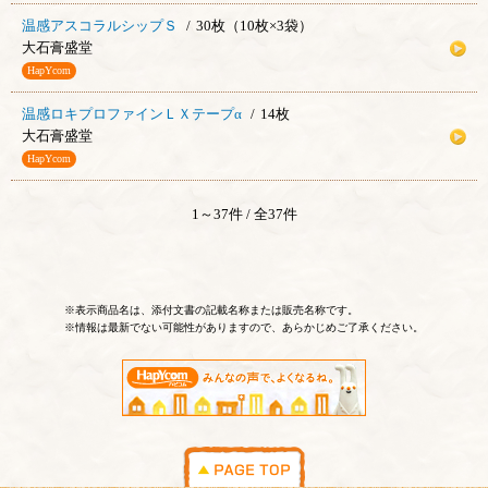
温感アスコラルシップＳ
30枚（10枚×3袋）
大石膏盛堂
HapYcom
温感ロキプロファインＬＸテープα
14枚
大石膏盛堂
HapYcom
1～37件 / 全37件
※表示商品名は、添付文書の記載名称または販売名称です。
※情報は最新でない可能性がありますので、あらかじめご了承ください。
PAGE TOP