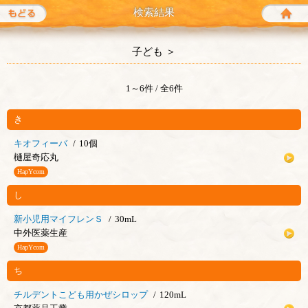
もどる
検索結果
子ども ＞
1～6件 / 全6件
き
キオフィーバ
10個
樋屋奇応丸
HapYcom
し
新小児用マイフレンＳ
30mL
中外医薬生産
HapYcom
ち
チルデントこども用かぜシロップ
120mL