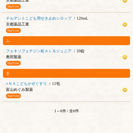
京都薬品工業
HapYcom
チルデントこども用せき止めシロップ
120mL
京都薬品工業
HapYcom
ふ
フェキソフェナジン錠ＡＬＧジュニア
20錠
奥田製薬
HapYcom
ま
○ＮＡこどもかぜぐすり
12包
富山めぐみ製薬
HapYcom
1～6件 / 全6件