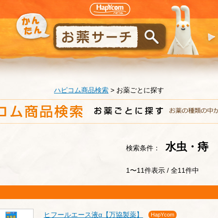
ハピコム商品検索
>
お薬ごとに探す
水虫・痔
検索条件：
1〜11件表示 / 全11件中
ヒフールエース液α【万協製薬】
HapYcom