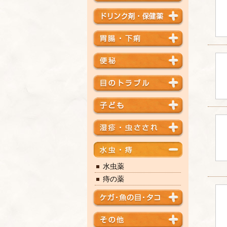
水虫薬
痔の薬